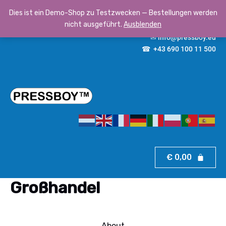
Zum
Dies ist ein Demo-Shop zu Testzwecken — Bestellungen werden
F
I
Y
P
Inhalt
a
n
o
i
c
s
u
n
nicht ausgeführt.
Ausblenden
springen
e
t
t
t
b
a
u
e
✉
info@pressboy.eu
o
g
b
r
o
r
e
e
k
a
s
☎
+43 690 100 11 500
m
t
€
0,00
Großhandel
About